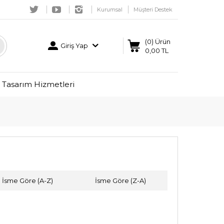
Kurumsal
Müşteri Destek
(0) Ürün
Giriş Yap
0,00 TL
Tasarım Hizmetleri
İsme Göre (A-Z)
İsme Göre (Z-A)